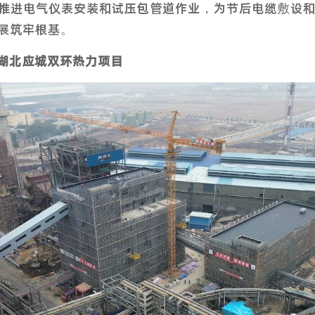
推进电气仪表安装和试压包管道作业，为节后电缆敷设
展筑牢根基。
湖北应城双环热力项目