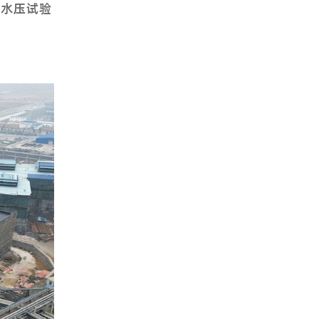
和水压试验