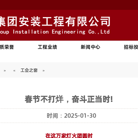
质荣誉
工程业绩
新闻中心
招标
 »
« 工会之窗 »
春节不打烊，奋斗正当时!
时间：2025-01-30
在这万家灯火团圆时